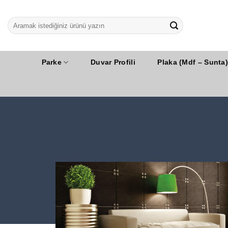
İçeriğe
atla
Parke
Duvar Profili
Plaka (Mdf – Sunta)