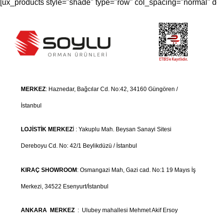
[ux_products style="shade" type="row" col_spacing="normal" d
MERKEZ
: Haznedar, Bağcılar Cd. No:42, 34160
Güngören /
İstanbul
LOJİSTİK MERKEZ
İ : Yakuplu Mah. Beysan Sanayi Sitesi
Dereboyu Cd. No: 42/1 Beylikdüzü / İstanbul
KIRAÇ SHOWROOM
: Osmangazi Mah, Gazi cad. No:1 19 Mayıs İş
Merkezi, 34522 Esenyurt/İstanbul
ANKARA MERKEZ
: Ulubey mahallesi Mehmet Akif Ersoy