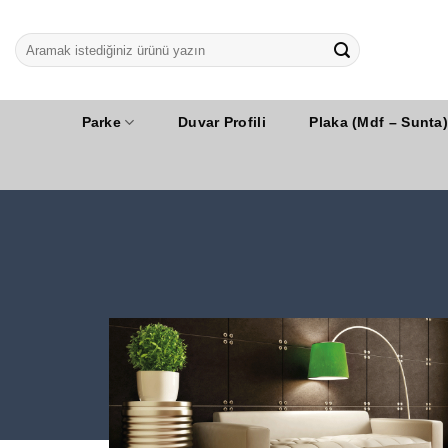
İçeriğe
atla
Parke
Duvar Profili
Plaka (Mdf – Sunta)