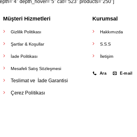
epth="4" depth_hover="5" cat="523" products="250"]
Müşteri Hizmetleri
Kurumsal
Gizlilik Politikası
Hakkımızda
Şartlar & Koşullar
S.S.S
İade Politikası
İletişim
Mesafeli Satış Sözleşmesi
Ara
E-mail
Teslimat ve İade Garantisi
Çerez Politikası